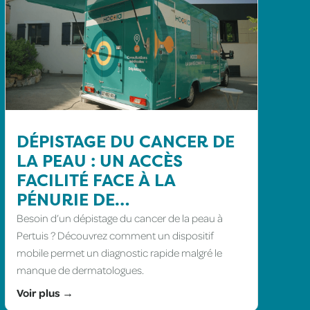
DÉPISTAGE DU CANCER DE
LA PEAU : UN ACCÈS
FACILITÉ FACE À LA
PÉNURIE DE
DERMATOLOGUES
Besoin d’un dépistage du cancer de la peau à
(VAUCLUSE)
Pertuis ? Découvrez comment un dispositif
mobile permet un diagnostic rapide malgré le
manque de dermatologues.
Voir plus →