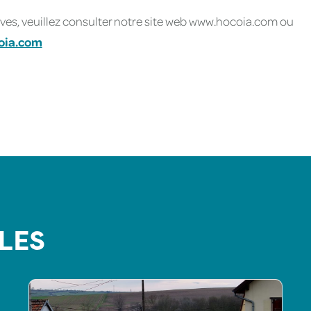
tives, veuillez consulter notre site web www.hocoia.com ou
oia.com
LES