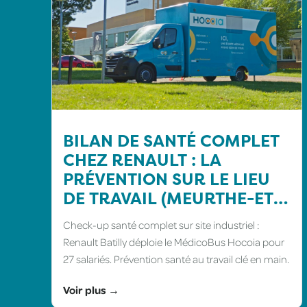
BILAN DE SANTÉ COMPLET
CHEZ RENAULT : LA
PRÉVENTION SUR LE LIEU
DE TRAVAIL (MEURTHE-ET-
MOSELLE)
Check-up santé complet sur site industriel :
Renault Batilly déploie le MédicoBus Hocoia pour
27 salariés. Prévention santé au travail clé en main.
Voir plus →