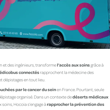
n et des ingénieurs, transforme
l’accès aux soins
grâce à
édicobus connectés
rapprochent la médecine des
 dépistages en tout lieu.
chées par le cancer du sein
en France. Pourtant, seule
dépistage organisé. Dans un contexte de
déserts médicaux
ux soins, Hocoia s’engage à
rapprocher la prévention des