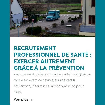
RECRUTEMENT
PROFESSIONNEL DE SANTÉ :
EXERCER AUTREMENT
GRÂCE À LA PRÉVENTION
Recrutement professionnel de santé : rejoignez un
modèle d'exercice flexible, tourné vers la
prévention, le terrain et l'accès aux soins pour
tous.
Voir plus →