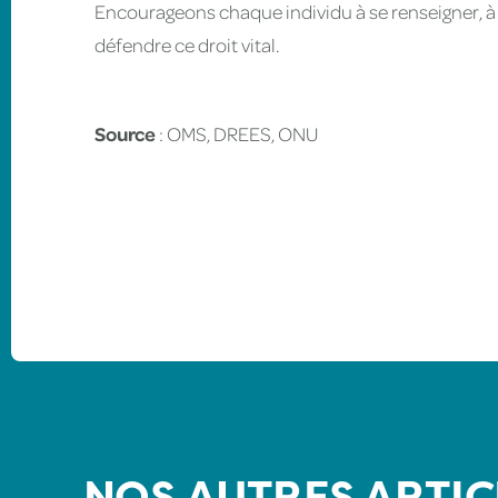
Encourageons chaque individu à se renseigner, à so
défendre ce droit vital.
Source
: OMS, DREES, ONU
NOS AUTRES ARTIC