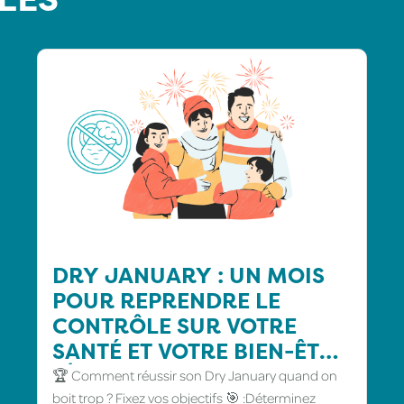
DRY JANUARY : UN MOIS
POUR REPRENDRE LE
CONTRÔLE SUR VOTRE
SANTÉ ET VOTRE BIEN-ÊTRE
🍸🚫
🏆 Comment réussir son Dry January quand on
boit trop ? Fixez vos objectifs 🎯 :Déterminez